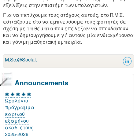
εξελίξεις στην επιστήμη των υπολογιστών.
Για να πετύχουμε τους στόχους αυτούς, στο Π.Μ.Σ.
εστιάζουμε στο να εμπνεύσουμε τους φοιτητές σε
σχέση με τα θέματα που επέλεξαν να σπουδάσουν
και να δημιουργήσουμε γι’ αυτούς μία ενδιαφέρουσα
και γόνιμη μαθησιακή εμπειρία.
M.Sc.@Social:
Announcements
◉
◉
◉
◉
◉
Ωρολόγιο
Πρόγραμμα
πρόγραμμα
εξετάσεων
εαρινού
χειμερινού
εξαμήνου
εξαμήνου
ακαδ. έτους
ακαδ. έτους
2025-2026
2025-2026