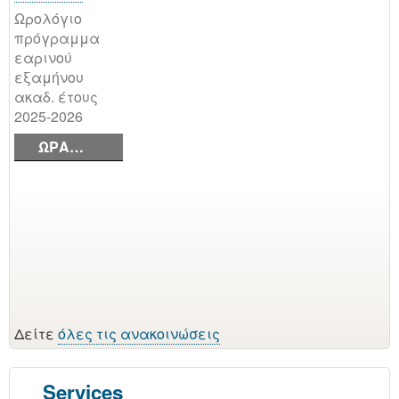
Τα μαθήματα
Ωρολόγιο
του
πρόγραμμα
χειμερινού
εαρινού
εξαμήνου
εξαμήνου
ακαδ. έτους
ακαδ. έτους
2025-2026 θα
2025-2026
εξετασθούν ως
ΩΡΑ…
ακολούθως:
…
Δείτε
όλες τις ανακοινώσεις
Services