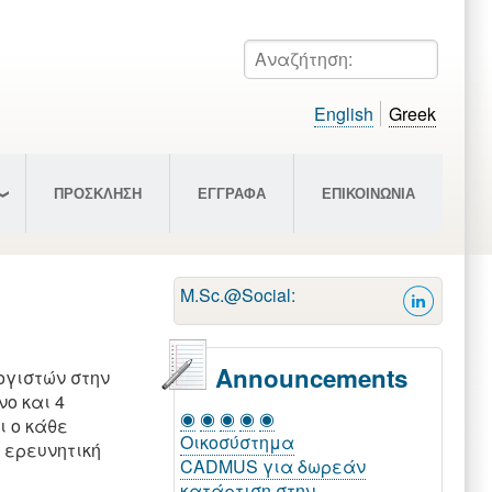
Αναζήτηση:
English
Greek
ΠΡΟΣΚΛΗΣΗ
ΕΓΓΡΑΦΑ
ΕΠΙΚΟΙΝΩΝΙΑ
M.Sc.@Social:
Announcements
ογιστών στην
ο και 4
◉
◉
◉
◉
◉
 ο κάθε
Οικοσύστημα
Πρόγραμμα
 ερευνητική
CADMUS για δωρεάν
εξετάσεων εαρινού
κατάρτιση στην
εξαμήνου ακαδ.