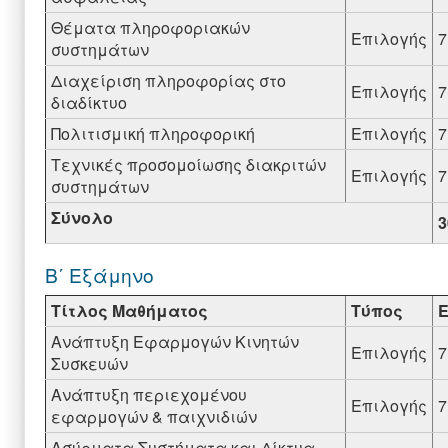
Θέματα πληροφοριακών
Επιλογής
7
συστημάτων
Διαχείριση πληροφορίας στο
Επιλογής
7
διαδίκτυο
Πολιτισμική πληροφορική
Επιλογής
7
Τεχνικές προσομοίωσης διακριτών
Επιλογής
7
συστημάτων
Σύνολο
3
Β΄ Εξάμηνο
Τίτλος Μαθήματος
Τύπος
Ανάπτυξη Εφαρμογών Κινητών
Επιλογής
7
Συσκευών
Ανάπτυξη περιεχομένου
Επιλογής
7
εφαρμογών & παιχνιδιών
Ασύρματα Συστήματα και Δίκτυα