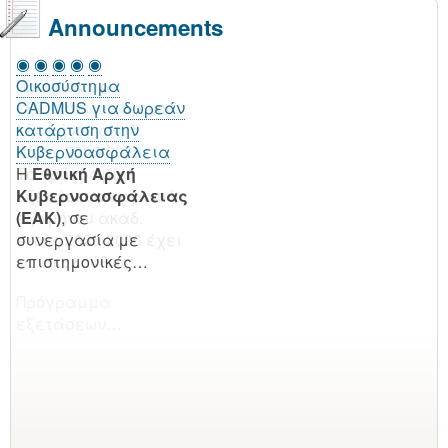
Announcements
◉
◉
◉
◉
◉
Οικοσύστημα
Πρόγραμμα
CADMUS για δωρεάν
εξετάσεων εαρινού
κατάρτιση στην
εξαμήνου ακαδ.
Κυβερνοασφάλεια
έτους 2025-2026
H
Το πρόγραμμα
Εθνική Αρχή
Κυβερνοασφάλειας
εξετάσεων εαρινού
(EAK)
εξαμήνου ακαδ.
, σε
συνεργασία με
έτους 2025-2026 έχει
επιστημονικές…
ως ακολούθως:
Πρόγραμμα
εξετάσεων…