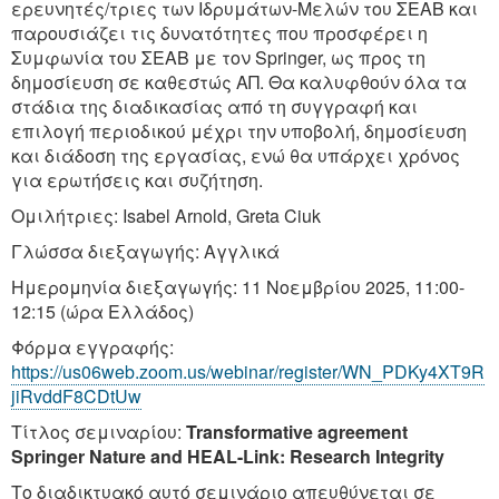
ερευνητές/τριες των Ιδρυμάτων-Μελών του ΣΕΑΒ και
παρουσιάζει τις δυνατότητες που προσφέρει η
Συμφωνία του ΣΕΑΒ με τον Springer, ως προς τη
δημοσίευση σε καθεστώς ΑΠ. Θα καλυφθούν όλα τα
στάδια της διαδικασίας από τη συγγραφή και
επιλογή περιοδικού μέχρι την υποβολή, δημοσίευση
και διάδοση της εργασίας, ενώ θα υπάρχει χρόνος
για ερωτήσεις και συζήτηση.
Ομιλήτριες: Isabel Arnold, Greta Ciuk
Γλώσσα διεξαγωγής: Αγγλικά
Ημερομηνία διεξαγωγής: 11 Νοεμβρίου 2025, 11:00-
12:15 (ώρα Ελλάδος)
Φόρμα εγγραφής:
https://us06web.zoom.us/webinar/register/WN_PDKy4XT9R
jiRvddF8CDtUw
Τίτλος σεμιναρίου:
Transformative agreement
Springer Nature and HEAL-Link: Research Integrity
Το διαδικτυακό αυτό σεμινάριο απευθύνεται σε