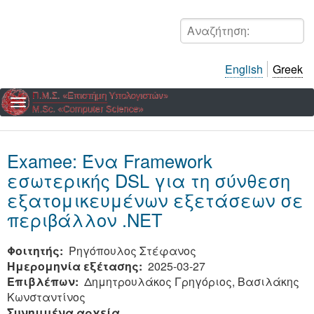
Παράκαμψη
προς
Αναζήτηση:
το
κυρίως
English
Greek
περιεχόμενο
Examee: Ένα Framework
εσωτερικής DSL για τη σύνθεση
εξατομικευμένων εξετάσεων σε
περιβάλλον .NET
Φοιτητής
Ρηγόπουλος Στέφανος
Ημερομηνία εξέτασης
2025-03-27
Επιβλέπων
Δημητρουλάκος Γρηγόριος, Βασιλάκης
Κωνσταντίνος
Συνημμένα αρχεία