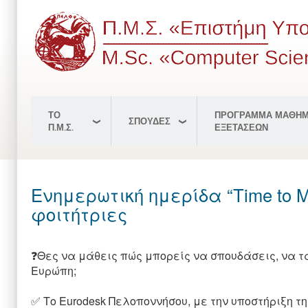
Παράκαμψη
προς
το
κυρίως
περιεχόμενο
ΤΟ
ΠΡΟΓΡΑΜΜΑ ΜΑΘΗΜ
ΣΠΟΥΔΕΣ
Π.Μ.Σ.
ΕΞΕΤΑΣΕΩΝ
Eνημερωτική ημερίδα “Time to M
φοιτήτριες
❓Θες να μάθεις πώς μπορείς να σπουδάσεις, να τ
Ευρώπη;
✅ Το Eurodesk Πελοποννήσου, με την υποστήριξη τ