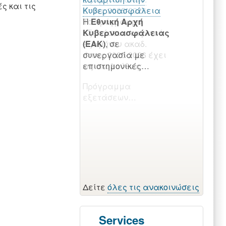
ς και τις
έτους 2025-2026
Το πρόγραμμα
εξετάσεων εαρινού
εξαμήνου ακαδ.
έτους 2025-2026 έχει
ως ακολούθως:
Πρόγραμμα
εξετάσεων…
Δείτε
όλες τις ανακοινώσεις
Services