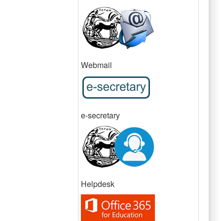
Webmail
e-secretary
Helpdesk