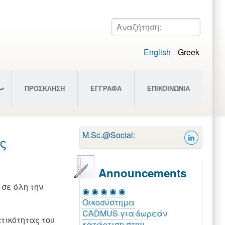
Αναζήτηση:
English
Greek
ΠΡΟΣΚΛΗΣΗ
ΕΓΓΡΑΦΑ
ΕΠΙΚΟΙΝΩΝΙΑ
M.Sc.@Social:
ς
Announcements
 σε όλη την
◉
◉
◉
◉
◉
Πρόγραμμα
εξετάσεων εαρινού
τικότητας του
εξαμήνου ακαδ.