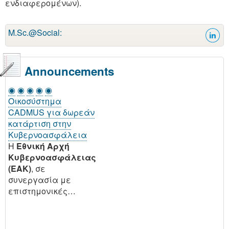
ενδιαφερομένων).
M.Sc.@Social:
Announcements
◉
◉
◉
◉
◉
Οικοσύστημα
CADMUS για δωρεάν
κατάρτιση στην
Κυβερνοασφάλεια
H
Εθνική Αρχή
Κυβερνοασφάλειας
(EAK)
, σε
συνεργασία με
επιστημονικές…